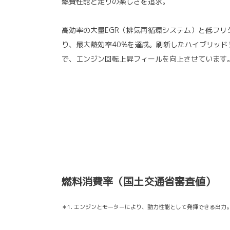
燃費性能と走りの楽しさを追求。
高効率の大量EGR（排気再循環システム）と低フリ
り、最大熱効率40%を達成。刷新したハイブリッ
で、エンジン回転上昇フィールを向上させています
燃料消費率（国土交通省審査値）
＊1. エンジンとモーターにより、動力性能として発揮できる出力