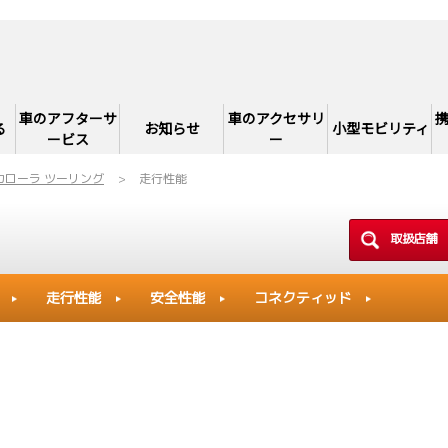
車のアフターサ
車のアクセサリ
る
お知らせ
小型モビリティ
ービス
ー
カローラ ツーリング
走行性能
取扱店舗
走行性能
安全性能
コネクティッド