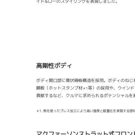
イド&ローのスタイリングを表現しました。
高剛性ボディ
ボディ開口部に環状骨格構造を採用。ボディのねじ
鋼板（ホットスタンプ材
等）の採用や、ウインド
＊1
貢献するなど、クルマに求められるポテンシャルを
＊1. 熱を使ったプレス加工により高い強度と軽量化を実現する部
マクファーソンストラット式フロン