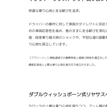
快適な乗り心地と走る歓びを追求。
ドライバーの操作に対して車両がダイレクトに反応
めの車両応答性を高め、意のままに走る歓びを深化
面・段差乗り越え時のショックや、平坦な道の振動
り心地も両立しています。
［アブソーバー］微低速域での摩擦特性と減衰力特性を適正化し
操舵応答性と上質な乗り心地を高次元で両立させました。
ダブルウィッシュボーン式リヤサス
カローラの上質な乗り心地を保ちつつ、アーム類の