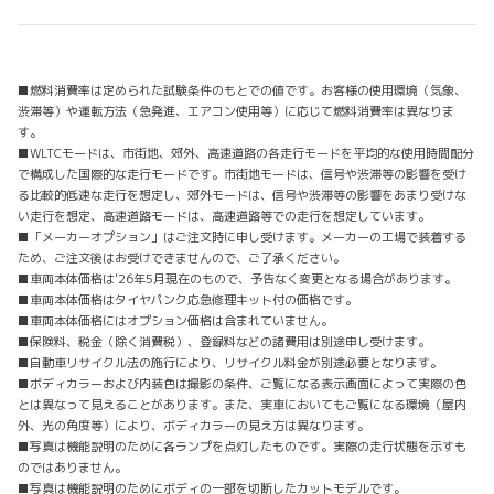
■燃料消費率は定められた試験条件のもとでの値です。お客様の使用環境（気象、
渋滞等）や運転方法（急発進、エアコン使用等）に応じて燃料消費率は異なりま
す。
■WLTCモードは、市街地、郊外、高速道路の各走行モードを平均的な使用時間配分
で構成した国際的な走行モードです。市街地モードは、信号や渋滞等の影響を受け
る比較的低速な走行を想定し、郊外モードは、信号や渋滞等の影響をあまり受けな
い走行を想定、高速道路モードは、高速道路等での走行を想定しています。
■「メーカーオプション」はご注文時に申し受けます。メーカーの工場で装着する
ため、ご注文後はお受けできませんので、ご了承ください。
■車両本体価格は'26年5月現在のもので、予告なく変更となる場合があります。
■車両本体価格はタイヤパンク応急修理キット付の価格です。
■車両本体価格にはオプション価格は含まれていません。
■保険料、税金（除く消費税）、登録料などの諸費用は別途申し受けます。
■自動車リサイクル法の施行により、リサイクル料金が別途必要となります。
■ボディカラーおよび内装色は撮影の条件、ご覧になる表示画面によって実際の色
とは異なって見えることがあります。また、実車においてもご覧になる環境（屋内
外、光の角度等）により、ボディカラーの見え方は異なります。
■写真は機能説明のために各ランプを点灯したものです。実際の走行状態を示すも
のではありません。
■写真は機能説明のためにボディの一部を切断したカットモデルです。