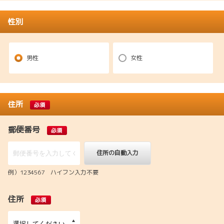
性別
男性
女性
住所
必須
郵便番号
必須
住所の自動入力
例）1234567 ハイフン入力不要
住所
必須