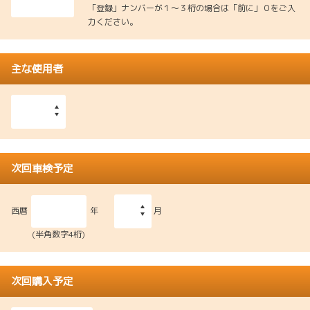
「登録」ナンバーが１～３桁の場合は「前に」０をご入
力ください。
主な使用者
次回車検予定
西暦
年
月
(半角数字4桁)
次回購入予定