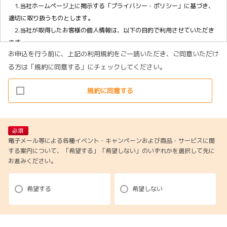
1.当社ホームページ上に掲示する「プライバシー・ポリシー」に基づき、
適切に取り扱うものとします。
2.当社が取得したお客様の個人情報は、以下の目的で利用させていただき
ます。
お申込を行う前に、上記の利用規約をご一読いただき、ご同意いただけ
(1)お客様リクエストに対応するにあたって問題が発生した場合の確認・
る方は「規約に同意する」にチェックしてください。
連絡
(2)お客様から照会があった場合のリクエスト情報の確認
規約に同意する
(3)お客様に不利益を与えないために行う、お客様に対する迅速なご連絡
（電子メール、電話、郵送によるご連絡）
(4)当社で取り扱っている商品・サービスなどに関する営業上のご案内
(5)商品の企画・開発あるいはお客様満足向上策などの検討のためのお客
必須
様アンケート調査の実施
電子メール等による各種イベント・キャンペーンおよび商品・サービスに関
する案内について、「希望する」「希望しない」のいずれかを選択して先に
お進みください。
【3．推奨環境について】
1.当社の推奨するインターネット環境にてお申込みをお願いします。推奨
希望する
希望しない
以外の環境によって発生した情報の不備や
それに伴う連絡の不徹底については責任を負いかねますので、あらかじ
めご了承ください。