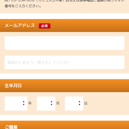
例）03-1234-5678（カッコ入力不要）自宅又は携帯電話ご連絡の取りやすい
番号をご入力ください。
メールアドレス
必須
生年月日
年
月
日
ご職業