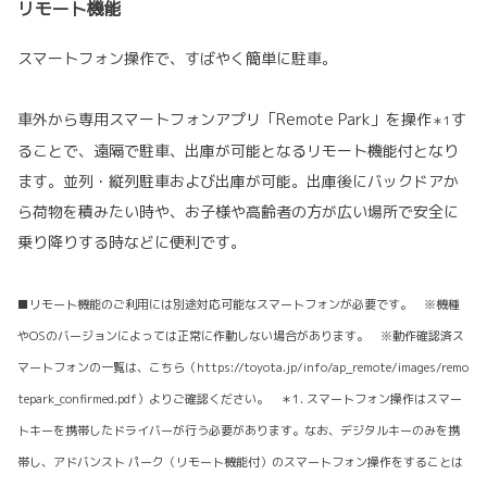
リモート機能
スマートフォン操作で、すばやく簡単に駐車。
車外から専用スマートフォンアプリ「Remote Park」を操作
す
＊1
ることで、遠隔で駐車、出庫が可能となるリモート機能付となり
ます。並列・縦列駐車および出庫が可能。出庫後にバックドアか
ら荷物を積みたい時や、お子様や高齢者の方が広い場所で安全に
乗り降りする時などに便利です。
■リモート機能のご利用には別途対応可能なスマートフォンが必要です。 ※機種
やOSのバージョンによっては正常に作動しない場合があります。 ※動作確認済ス
マートフォンの一覧は、こちら（https://toyota.jp/info/ap_remote/images/remo
tepark_confirmed.pdf）よりご確認ください。 ＊1. スマートフォン操作はスマー
トキーを携帯したドライバーが行う必要があります。なお、デジタルキーのみを携
帯し、アドバンスト パーク（リモート機能付）のスマートフォン操作をすることは