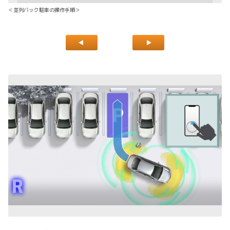
＜並列バック駐車の操作手順＞
＜
＊