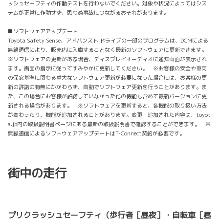
ッシュセーフティの作動テストを行わないでください。対象や状況によってはシス
テムが正常に作動せず、思わぬ事故につながるおそれがあります。
■ソフトウェアアップデート
Toyota Safety Sense、アドバンスト ドライブの一部のプログラムは、DCMによる
無線通信により、販売店に入庫することなく最新のソフトウェアに更新できます。
※ソフトウェアの更新がある場合、ディスプレイオーディオに通知画面が表示され
ます。画面の指示に従ってすみやかに更新してください。 ※お客様の安全や車両
の保安基準に関わる重大なソフトウェア更新が必要になった場合には、お客様の更
新の許諾の有無にかかわらず、自動でソフトウェア更新を行うことがあります。ま
た、この場合にお客様が許諾していなかった他の機能も含めて最新バージョンに更
新される場合があります。 ※ソフトウェアを更新すると、各機能の取り扱い方法
が変わったり、機能が追加されることがあります。変更・追加された内容は、toyot
a.jp内の取扱説明書ページにある最新の取扱説明書で確認することができます。 ※
無線通信によるソフトウェアアップデートはT-Connect契約が必要です。
街中の走行
プリクラッシュセーフティ（歩行者［昼夜］・自転車［昼