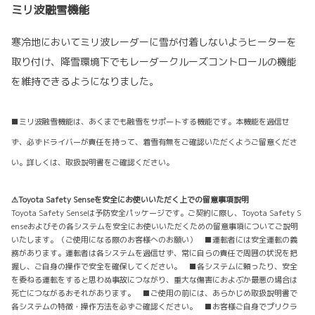
ミリ波融雪機能
寒冷地においてミリ波レーダーに雪が付着しないようヒーターを
取り付け、降雪環境下でもレーダークルーズコントロールの機能
を維持できるようになりました。
■ミリ波融雪機能は、あくまでも融雪をサポートする機能です。本機能を過信せ
ず、必ずドライバーが責任を持って、着雪有無をご確認いただくようご留意くださ
い。詳しくは、取扱説明書をご確認ください。
⚠Toyota Safety Senseを安全にお使いいただく上での留意事項説明
Toyota Safety Senseは予防安全パッケージです。ご契約に際し、Toyota Safety S
enseおよびその各システムを安全にお使いいただくための留意事項についてご説明
いたします。（ご使用になる際のお客様へのお願い） ■運転者には安全運転の義
務があります。運転者は各システムを過信せず、常に自らの責任で周囲の状況を把
握し、ご自身の操作で安全を確保してください。 ■各システムに頼ったり、安全
を委ねる運転をすると思わぬ事故につながり、重大な傷害におよぶか最悪の場合は
死亡につながるおそれがあります。 ■ご使用の前には、あらかじめ取扱説明書で
各システムの特徴・操作方法を必ずご確認ください。 ■お客様ご自身でプリクラ