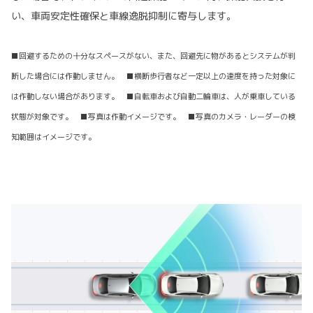
い、車両安定性確保と車線逸脱抑制に寄与します。
■回避するための十分なスペースがない、また、回避先に物があるとシステムが判
断した場合には作動しません。 ■横断歩行者など一定以上の速度を持った対象に
は作動しない場合があります。 ■自転車および自動二輪車は、人が乗車している
状態が対象です。 ■写真は作動イメージです。 ■写真のカメラ・レーダーの検
知範囲はイメージです。