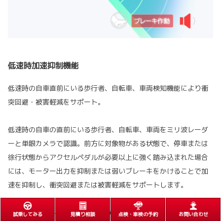
低速時加速抑制機能
低速時の自車直前にいる歩行者、自転車、車両検知機能により衝
突回避・被害軽減をサポート。
低速時の自車の直前にいる歩行者、自転車、車両をミリ波レーダ
ーと単眼カメラで認識。前方に対象物がある状態で、停車または
徐行状態からアクセルペダルが必要以上に強く踏み込まれた場合
には、モーター出力を抑制または弱いブレーキをかけることで加
速を抑制し、衝突回避または被害軽減をサポートします。
■パーキングサポートブレーキ（前後方静止物）の代替機能となるシステムではあ
試乗してみる
見積り相談
点検・車検の予約
お問い合わせ