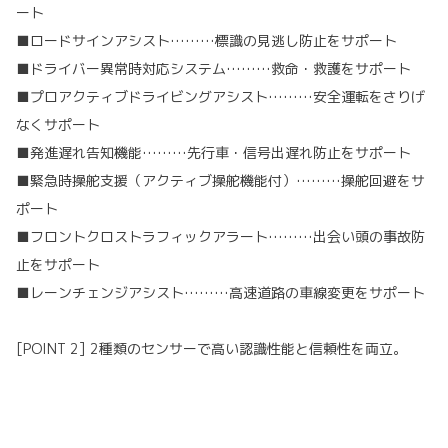
ート
■ロードサインアシスト………標識の見逃し防止をサポート
■ドライバー異常時対応システム………救命・救護をサポート
■プロアクティブドライビングアシスト………安全運転をさりげ
なくサポート
■発進遅れ告知機能………先行車・信号出遅れ防止をサポート
■緊急時操舵支援（アクティブ操舵機能付）………操舵回避をサ
ポート
■フロントクロストラフィックアラート………出会い頭の事故防
止をサポート
■レーンチェンジアシスト………高速道路の車線変更をサポート
[POINT 2] 2種類のセンサーで高い認識性能と信頼性を両立。