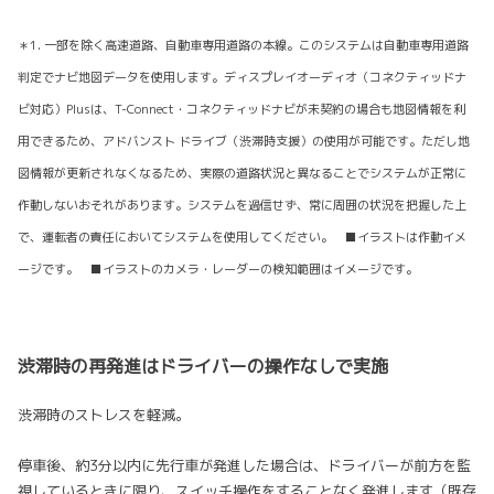
＊1. 一部を除く高速道路、自動車専用道路の本線。このシステムは自動車専用道路
判定でナビ地図データを使用します。ディスプレイオーディオ（コネクティッドナ
ビ対応）Plusは、T-Connect・コネクティッドナビが未契約の場合も地図情報を利
用できるため、アドバンスト ドライブ（渋滞時支援）の使用が可能です。ただし地
図情報が更新されなくなるため、実際の道路状況と異なることでシステムが正常に
作動しないおそれがあります。システムを過信せず、常に周囲の状況を把握した上
で、運転者の責任においてシステムを使用してください。 ■イラストは作動イメ
ージです。 ■イラストのカメラ・レーダーの検知範囲はイメージです。
渋滞時の再発進はドライバーの操作なしで実施
渋滞時のストレスを軽減。
停車後、約3分以内に先行車が発進した場合は、ドライバーが前方を監
視しているときに限り、スイッチ操作をすることなく発進します（既存