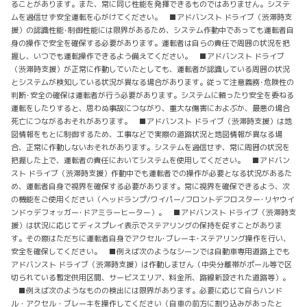
ることがあります。また、常に同じ性能を発揮できるものではありません。システ
ムを過信せず安全運転を心がけてください。 ■アドバンスト ドライブ（渋滞時支
援）の認識性能･制御性能には限界があるため、システム作動中であっても運転者自
身の操作で安全を確保する必要があります。運転者は自らの責任で周囲の状況を把
握し、いつでも運転操作できるよう備えてください。 ■アドバンスト ドライブ
（渋滞時支援）が正常に作動していたとしても、運転者が認識している周囲の状況
とシステムが検知している状況が異なる場合があります。従って注意義務･危険性の
判断･安全の確保は運転者が行う必要があります。システムに頼ったり安全を委ねる
運転をしたりすると、思わぬ事故につながり、重大な傷害におよぶか、最悪の場合
死亡につながるおそれがあります。 ■アドバンスト ドライブ（渋滞時支援）は地
図情報をもとに制御するため、工事などで実際の道路状況と地図情報が異なる場
合、正常に作動しないおそれがあります。システムを過信せず、常に周囲の状況を
把握した上で、運転者の責任においてシステムを使用してください。 ■アドバン
スト ドライブ（渋滞時支援）作動中でも運転者での操作が必要となる状況があるた
め、運転者自身で視界を確保する必要があります。常に視界を確保できるよう、次
の機能をご使用ください（ヘッドランプ/ワイパー/フロントデフロスター･リヤウイ
ンドゥデフォッガー･ドアミラーヒーター）。 ■アドバンスト ドライブ（渋滞時支
援）は状況に応じてディスプレイ表示でステアリングの保持を促すことがありま
す。その際はただちに運転者自身でアクセル･ブレーキ･ステアリング操作を行い、
安全を確保してください。 ■例えば次のようなシーンでは自動車専用道路上でも
アドバンスト ドライブ（渋滞時支援）は作動しません（中央分離帯がポール等で区
切られている暫定供用区間、サービスエリア、料金所、路線新設された道路等）。
■例えば次のようなものの検出には限界があります。必要に応じて自らハンド
ル・アクセル・ブレーキを操作してください（自車の前方に割り込みがあったと