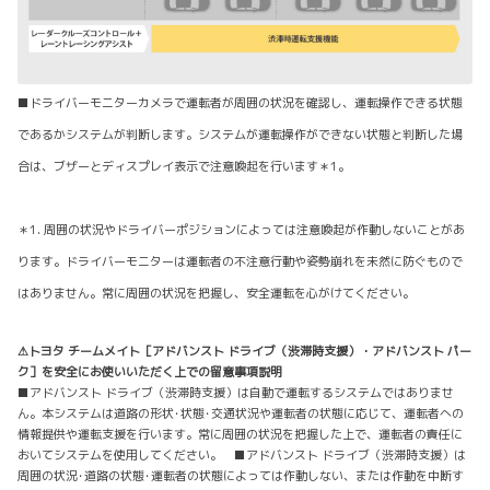
■ドライバーモニターカメラで運転者が周囲の状況を確認し、運転操作できる状態
であるかシステムが判断します。システムが運転操作ができない状態と判断した場
合は、ブザーとディスプレイ表示で注意喚起を行います＊1。
＊1. 周囲の状況やドライバーポジションによっては注意喚起が作動しないことがあ
ります。ドライバーモニターは運転者の不注意行動や姿勢崩れを未然に防ぐもので
はありません。常に周囲の状況を把握し、安全運転を心がけてください。
⚠トヨタ チームメイト［アドバンスト ドライブ（渋滞時支援）・アドバンスト パー
ク］を安全にお使いいただく上での留意事項説明
■アドバンスト ドライブ（渋滞時支援）は自動で運転するシステムではありませ
ん。本システムは道路の形状･状態･交通状況や運転者の状態に応じて、運転者への
情報提供や運転支援を行います。常に周囲の状況を把握した上で、運転者の責任に
おいてシステムを使用してください。 ■アドバンスト ドライブ（渋滞時支援）は
周囲の状況･道路の状態･運転者の状態によっては作動しない、または作動を中断す