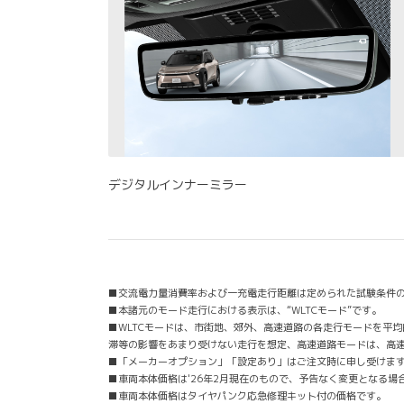
デジタルインナーミラー
■交流電力量消費率および一充電走行距離は定められた試験条件
■本諸元のモード走行における表示は、“WLTCモード”です。
■WLTCモードは、市街地、郊外、高速道路の各走行モードを平
滞等の影響をあまり受けない走行を想定、高速道路モードは、高
■「メーカーオプション」「設定あり」はご注文時に申し受けま
■車両本体価格は'26年2月現在のもので、予告なく変更となる場
■車両本体価格はタイヤパンク応急修理キット付の価格です。