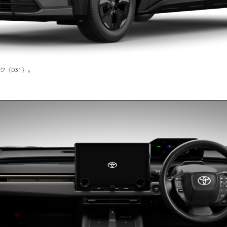
ク〈D31〉。