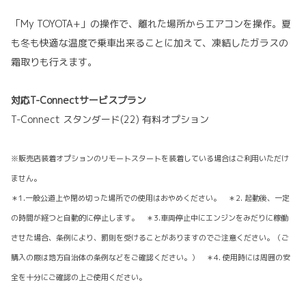
「My TOYOTA+」の操作で、離れた場所からエアコンを操作。夏
も冬も快適な温度で乗車出来ることに加えて、凍結したガラスの
霜取りも行えます。
対応T-Connectサービスプラン
T-Connect スタンダード(22) 有料オプション
※販売店装着オプションのリモートスタートを装着している場合はご利用いただけ
ません。
＊1.一般公道上や閉め切った場所での使用はおやめください。 ＊2. 起動後、一定
の時間が経つと自動的に停止します。 ＊3.車両停止中にエンジンをみだりに稼働
させた場合、条例により、罰則を受けることがありますのでご注意ください。（ご
購入の際は地方自治体の条例などをご確認ください。） ＊4. 使用時には周囲の安
全を十分にご確認の上ご使用ください。