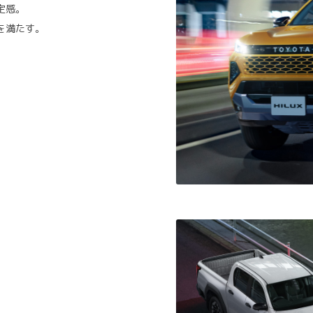
定感。
を満たす。
。