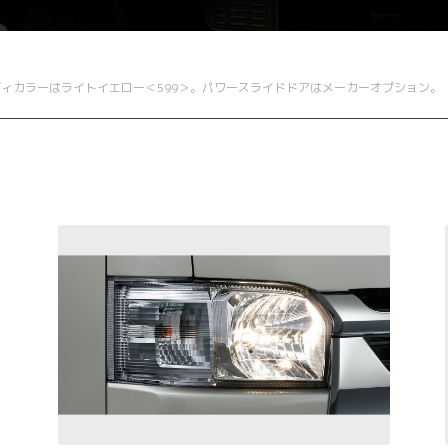
。ボディカラーはライトイエロー＜599＞。パワースライドドアはメーカーオプション。