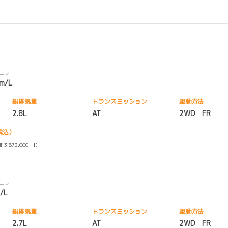
モード
km/L
総排気量
トランス
ミッション
駆動方法
2.8L
AT
2WD FR
税込）
 3,873,000 円）
モード
/L
総排気量
トランス
ミッション
駆動方法
2.7L
AT
2WD FR