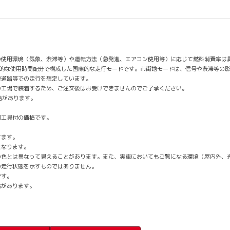
の使用環境（気象、渋滞等）や運転方法（急発進、エアコン使用等）に応じて燃料消費率は
均的な使用時間配分で構成した国際的な走行モードです。市街地モードは、信号や渋滞等の
速道路等での走行を想定しています。
の工場で装着するため、ご注文後はお受けできませんのでご了承ください。
合があります。
用工具付の価格です。
けます。
となります。
の色とは異なって見えることがあります。また、実車においてもご覧になる環境（屋内外、
の走行状態を示すものではありません。
です。
合があります。