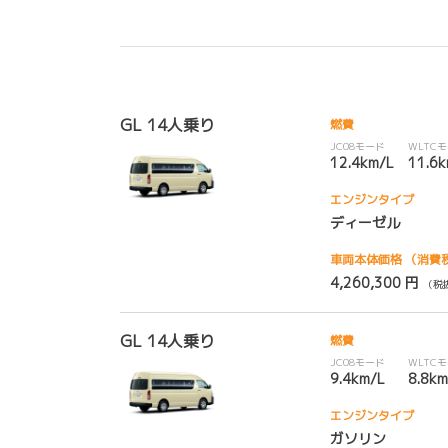
GL 14人乗り
燃費
JC08モード
WLTC
12.4km/L
11.6
エンジンタイプ
ディーゼル
車両本体価格
（消費
4,260,300 円
（税抜
GL 14人乗り
燃費
JC08モード
WLTC
9.4km/L
8.8km
エンジンタイプ
ガソリン