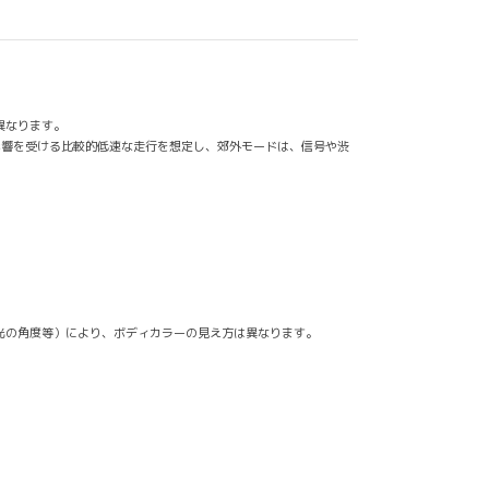
異なります。
影響を受ける比較的低速な走行を想定し、郊外モードは、信号や渋
光の角度等）により、ボディカラーの見え方は異なります。