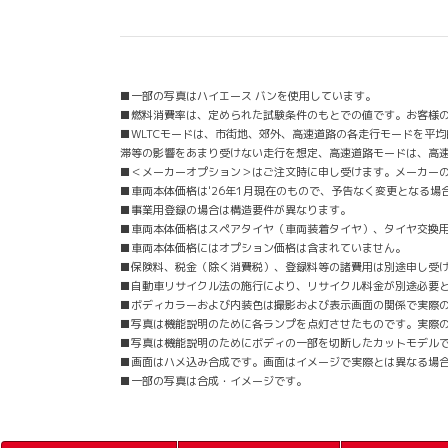
■一部の写真はハイエース バンを使用しています。
■燃料消費率は、定められた試験条件のもとでの値です。お客様
■WLTCモードは、市街地、郊外、高速道路の各走行モードを平
滞等の影響をあまり受けない走行を想定、高速道路モードは、高
■＜メーカーオプション＞はご注文時に申し受けます。メーカー
■車両本体価格は'26年1月現在のもので、予告なく変更となる場
■事業用登録の場合は構造要件が異なります。
■車両本体価格はスペアタイヤ（車両装着タイヤ）、タイヤ交換
■車両本体価格にはオプション価格は含まれていません。
■保険料、税金（除く消費税）、登録料等の諸費用は別途申し受
■自動車リサイクル法の施行により、リサイクル料金が別途必要
■ボディカラーおよび内装色は撮影および表示画面の関係で実際
■写真は機能説明のために各ランプを点灯させたものです。実際
■写真は機能説明のためにボディの一部を切断したカットモデル
■画面はハメ込み合成です。画面はイメージで実際とは異なる場
■一部の写真は合成・イメージです。