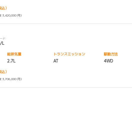
税込）
 3,420,000 円）
モード
/L
総排気量
トランス
ミッション
駆動方法
2.7L
AT
4WD
税込）
 3,706,000 円）