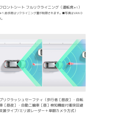
フロントシート フルリクライニング（運転席
）
＊1
＊1.助手席はリクライニング量が制限されます。■写真はVAN D
X。
プリクラッシュセーフティ（歩行者［昼夜］・自転
車［昼夜］・自動二輪車［昼］検知機能付衝突回避
支援タイプ/ミリ波レーダー＋単眼カメラ方式）