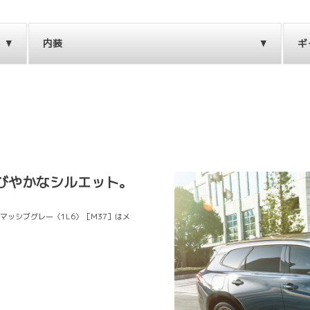
内装
ギ
びやかなシルエット。
×マッシブグレー〈1L6〉［M37］はメ