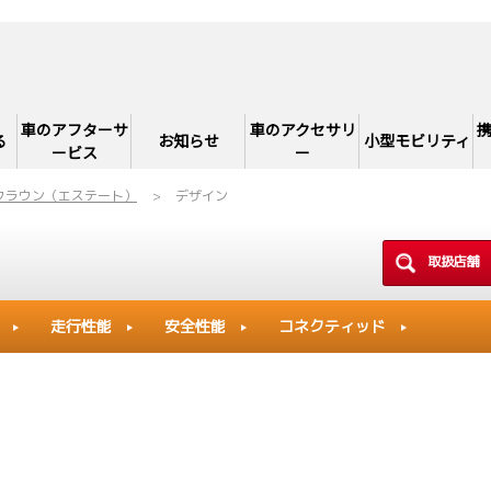
車のアフターサ
車のアクセサリ
る
お知らせ
小型モビリティ
ービス
ー
クラウン（エステート）
デザイン
取扱店舗
走行性能
安全性能
コネクティッド