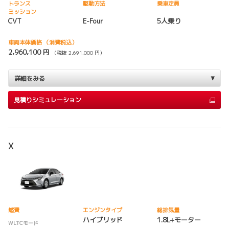
トランス
駆動方法
乗車定員
ミッション
CVT
E-Four
5人乗り
車両本体価格
（消費税込）
2,960,100 円
（税抜 2,691,000 円）
詳細をみる
見積りシミュレーション
X
燃費
エンジンタイプ
総排気量
ハイブリッド
1.8L+モーター
WLTCモード