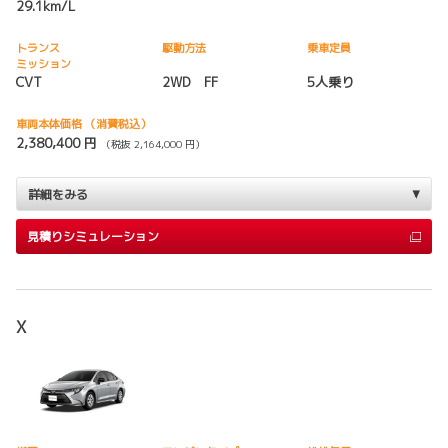
29.1km/L
トランス
駆動方法
乗車定員
ミッション
CVT
2WD FF
5人乗り
車両本体価格
（消費税込）
2,380,400 円
（税抜 2,164,000 円）
詳細をみる
見積りシミュレーション
X