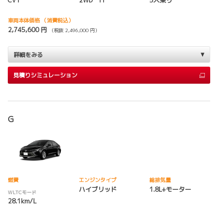
CVT
2WD FF
5人乗り
車両本体価格
（消費税込）
2,745,600 円
（税抜 2,496,000 円）
詳細をみる
見積りシミュレーション
G
燃費
エンジンタイプ
総排気量
ハイブリッド
1.8L+モーター
WLTCモード
28.1km/L