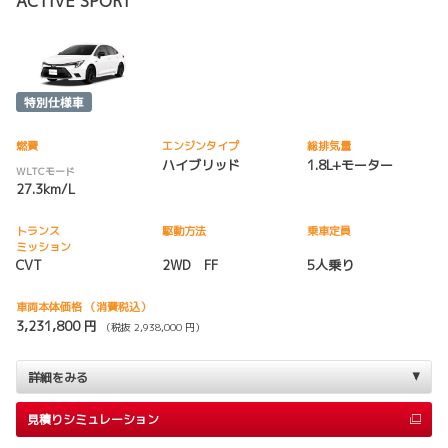
ACTIVE SPORT
燃費
エンジンタイプ
総排気量
ハイブリッド
1.8L+モーター
WLTCモード
27.3km/L
トランス
駆動方法
乗車定員
ミッション
CVT
2WD FF
5人乗り
車両本体価格
（消費税込）
3,231,800 円
（税抜 2,938,000 円）
詳細をみる
見積りシミュレーション