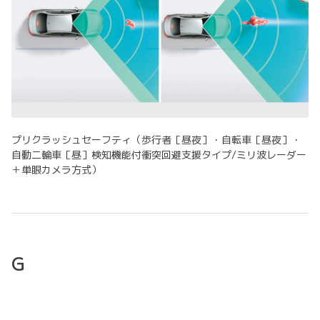
プリクラッシュセーフティ（歩行者［昼夜］・自転車［昼夜］・
自動二輪車［昼］検知機能付衝突回避支援タイプ/ミリ波レーダー
＋単眼カメラ方式）
G