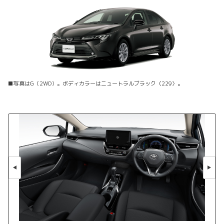
■写真はG（2WD）。ボディカラーはニュートラルブラック〈229〉。