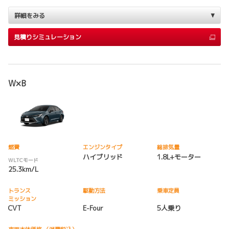
詳細をみる
見積りシミュレーション
W×B
燃費
エンジンタイプ
総排気量
ハイブリッド
1.8L+モーター
WLTCモード
25.3km/L
トランス
駆動方法
乗車定員
ミッション
CVT
E-Four
5人乗り