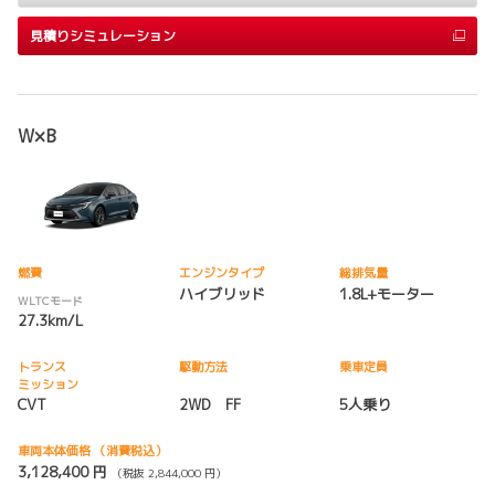
見積りシミュレーション
W×B
燃費
エンジンタイプ
総排気量
ハイブリッド
1.8L+モーター
WLTCモード
27.3km/L
トランス
駆動方法
乗車定員
ミッション
CVT
2WD FF
5人乗り
車両本体価格
（消費税込）
3,128,400 円
（税抜 2,844,000 円）