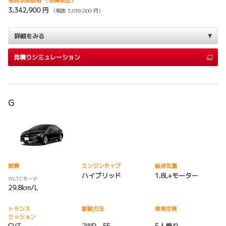
車両本体価格
（消費税込）
3,342,900 円
（税抜 3,039,000 円）
詳細をみる
見積りシミュレーション
G
燃費
エンジンタイプ
総排気量
ハイブリッド
1.8L+モーター
WLTCモード
29.8km/L
トランス
駆動方法
乗車定員
ミッション