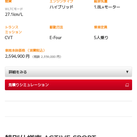
燃費
エンジンタイプ
総排気量
ハイブリッド
1.8L+モーター
WLTCモード
27.1km/L
トランス
駆動方法
乗車定員
ミッション
CVT
E-Four
5人乗り
車両本体価格
（消費税込）
2,594,900 円
（税抜 2,359,000 円）
詳細をみる
見積りシミュレーション