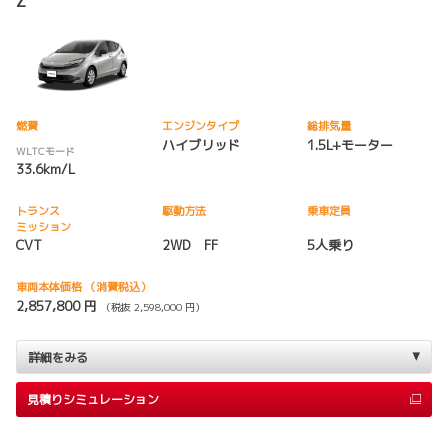
Z
燃費
エンジンタイプ
総排気量
ハイブリッド
1.5L+モーター
WLTCモード
33.6km/L
トランス
駆動方法
乗車定員
ミッション
CVT
2WD FF
5人乗り
車両本体価格
（消費税込）
2,857,800 円
（税抜 2,598,000 円）
詳細をみる
見積りシミュレーション