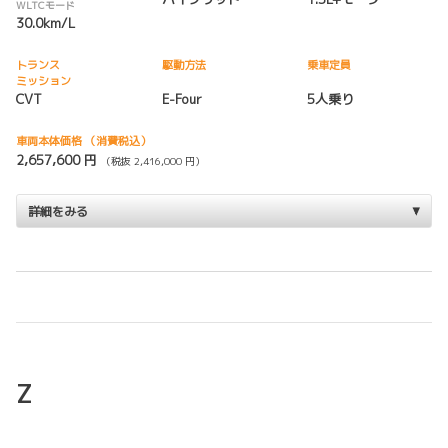
WLTCモード
30.0km/L
トランス
駆動方法
乗車定員
ミッション
CVT
E-Four
5人乗り
車両本体価格
（消費税込）
2,657,600 円
（税抜 2,416,000 円）
詳細をみる
Z