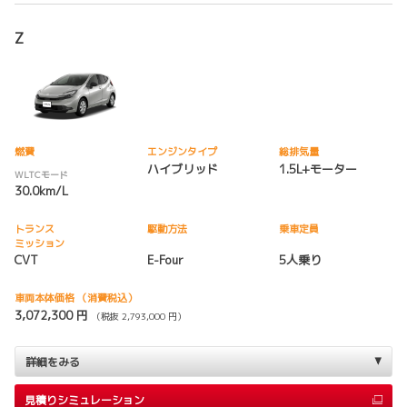
Z
燃費
エンジンタイプ
総排気量
ハイブリッド
1.5L+モーター
WLTCモード
30.0km/L
トランス
駆動方法
乗車定員
ミッション
CVT
E-Four
5人乗り
車両本体価格
（消費税込）
3,072,300 円
（税抜 2,793,000 円）
詳細をみる
見積りシミュレーション