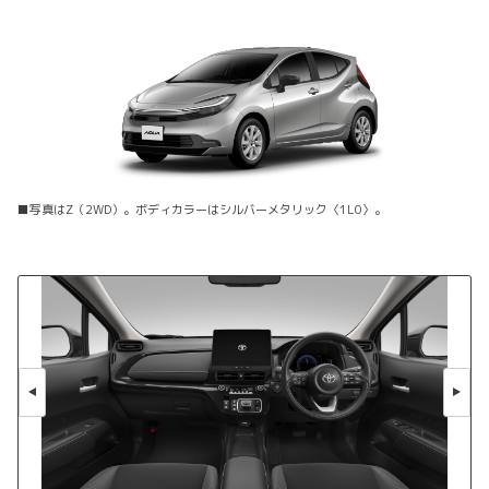
■写真はZ（2WD）。ボディカラーはシルバーメタリック〈1L0〉。