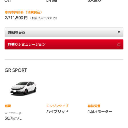
CVT
E-Four
5人乗り
車両本体価格
（消費税込）
2,711,500 円
（税抜 2,465,000 円）
詳細をみる
見積りシミュレーション
GR SPORT
燃費
エンジンタイプ
総排気量
ハイブリッド
1.5L+モーター
WLTCモード
30.7km/L