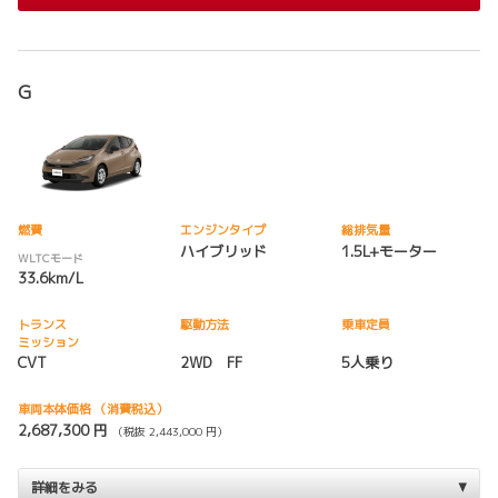
G
燃費
エンジンタイプ
総排気量
ハイブリッド
1.5L+モーター
WLTCモード
33.6km/L
トランス
駆動方法
乗車定員
ミッション
CVT
2WD FF
5人乗り
車両本体価格
（消費税込）
2,687,300 円
（税抜 2,443,000 円）
詳細をみる