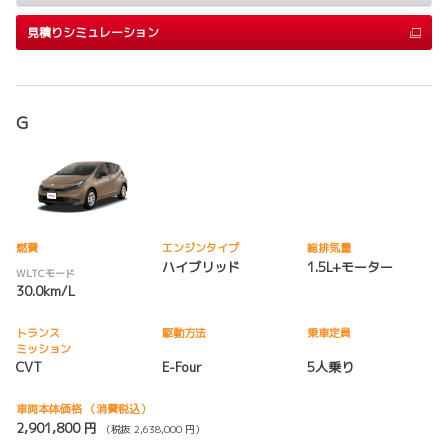
見積りシミュレーション
G
燃費
エンジンタイプ
総排気量
ハイブリッド
1.5L+モーター
WLTCモード
30.0km/L
トランス
駆動方法
乗車定員
ミッション
CVT
E-Four
5人乗り
車両本体価格
（消費税込）
2,901,800 円
（税抜 2,638,000 円）