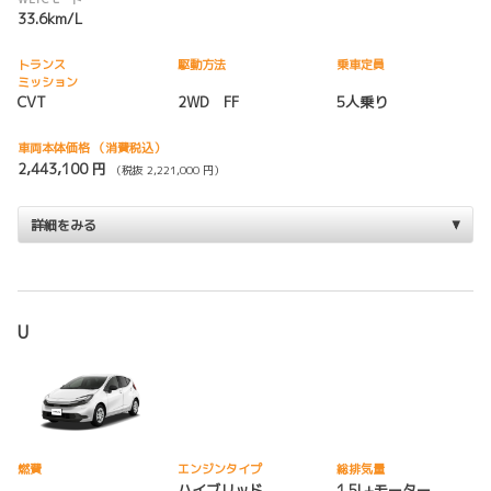
33.6km/L
トランス
駆動方法
乗車定員
ミッション
CVT
2WD FF
5人乗り
車両本体価格
（消費税込）
2,443,100 円
（税抜 2,221,000 円）
詳細をみる
U
燃費
エンジンタイプ
総排気量
ハイブリッド
1.5L+モーター