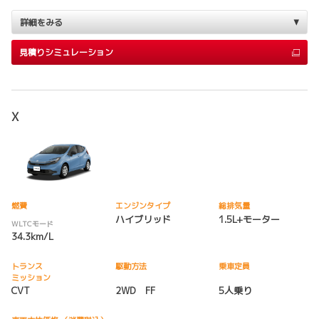
詳細をみる
見積りシミュレーション
X
燃費
エンジンタイプ
総排気量
ハイブリッド
1.5L+モーター
WLTCモード
34.3km/L
トランス
駆動方法
乗車定員
ミッション
CVT
2WD FF
5人乗り