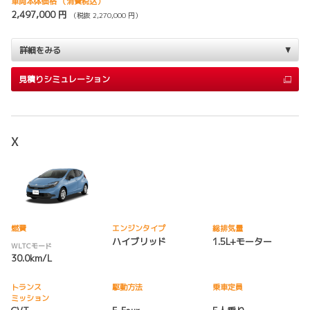
車両本体価格
（消費税込）
2,497,000 円
（税抜 2,270,000 円）
詳細をみる
見積りシミュレーション
X
燃費
エンジンタイプ
総排気量
ハイブリッド
1.5L+モーター
WLTCモード
30.0km/L
トランス
駆動方法
乗車定員
ミッション