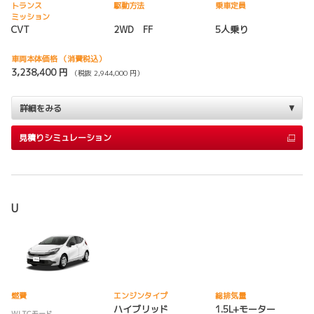
トランス
駆動方法
乗車定員
ミッション
CVT
2WD FF
5人乗り
車両本体価格
（消費税込）
3,238,400 円
（税抜 2,944,000 円）
詳細をみる
見積りシミュレーション
U
燃費
エンジンタイプ
総排気量
ハイブリッド
1.5L+モーター
WLTCモード