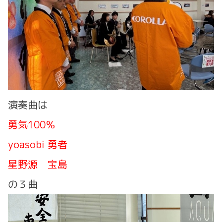
演奏曲は
勇気100％
yoasobi 勇者
星野源 宝島
の３曲