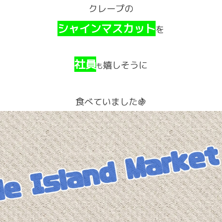
クレープの
シャインマスカット
を
社員
嬉しそうに
も
食べていました🍇